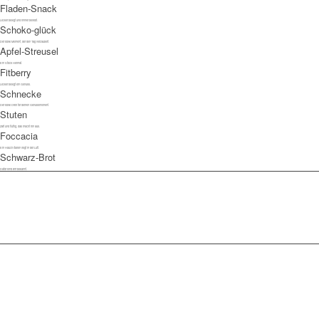
Fladen-Snack
Lecker belegt und immer beliebt.
Schoko-glück
Der süße Moment, der den Tag verzaubert.
Apfel-Streusel
Ein Stück Heimat.
Fitberry
Lecker belegt ein Genuss.
Schnecke
Der süße Dreh für deinen Genussmoment.
Stuten
Zart und fluffig, das macht ihn aus.
Foccacia
Ein Hauch Italien liegt in der Luft.
Schwarz-Brot
Dafür sind wir bekannt.