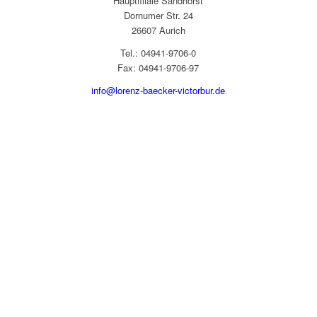
Hauptfiliale Sandhorst
Dornumer Str. 24
26607 Aurich
Tel.: 04941-9706-0
Fax: 04941-9706-97
info@lorenz-baecker-victorbur.de
Name
*
E-Mail
*
Betreff
*